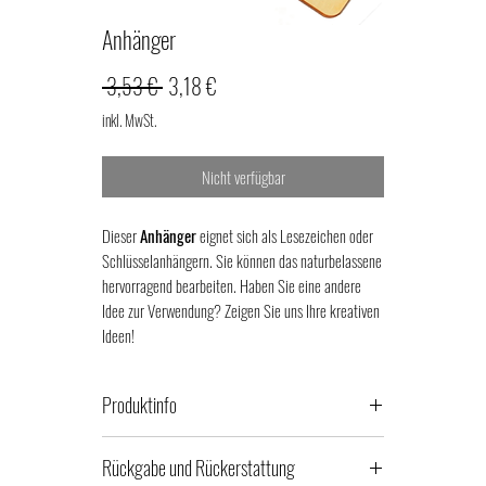
Anhänger
Standardpreis
Sale-
 3,53 € 
3,18 €
Preis
inkl. MwSt.
Nicht verfügbar
Dieser
Anhänger
eignet sich als Lesezeichen oder
Schlüsselanhängern. Sie können das naturbelassene
hervorragend bearbeiten. Haben Sie eine andere
Idee zur Verwendung? Zeigen Sie uns Ihre kreativen
Ideen!
Produktinfo
100 % Birkenholz aus der EU
Rückgabe und Rückerstattung
Das Produkt wird mit einem Präzisionslaser für die