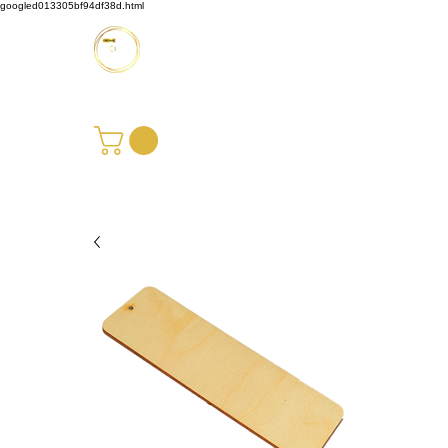
googled013305bf94df38d.html
Möbus Design GbR
+49 176 35769229
|
info@moebusdesign.de