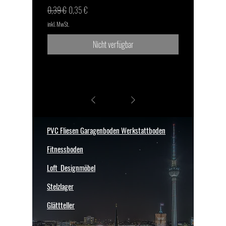
Standardpreis
Sale-Preis
0,39 €
0,35 €
inkl. MwSt.
Nicht verfügbar
1
/
1
PVC Fliesen Garagenboden Werkstattboden
Fitnessboden
Loft Designmöbel
Stelzlager
Glättteller