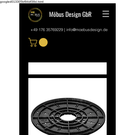
googled013305bf94df38d.html
Möbus Design GbR
+49 176 35769229
|
info@moebusdesign.de