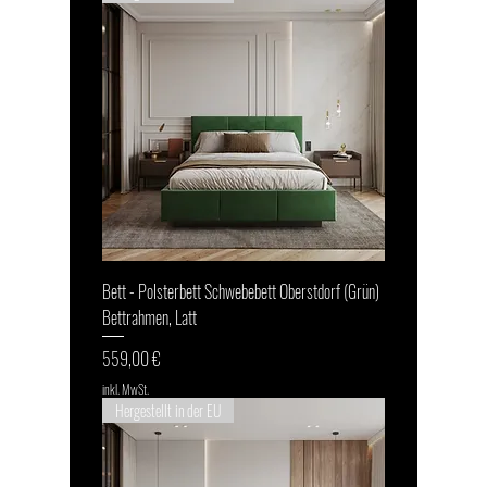
Bett - Polsterbett Schwebebett Oberstdorf (Grün)
Bettrahmen, Latt
Preis
559,00 €
inkl. MwSt.
Hergestellt in der EU