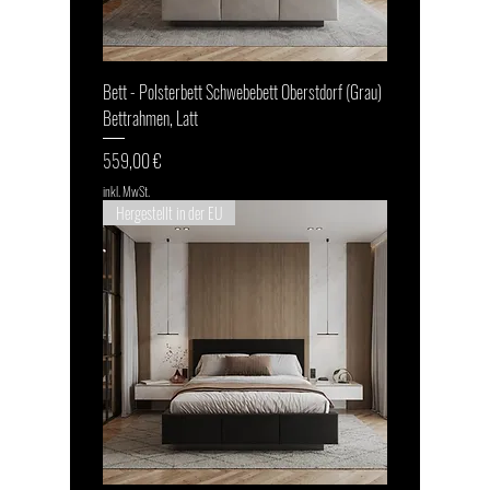
Bett - Polsterbett Schwebebett Oberstdorf (Grau)
Bettrahmen, Latt
Preis
559,00 €
inkl. MwSt.
Hergestellt in der EU