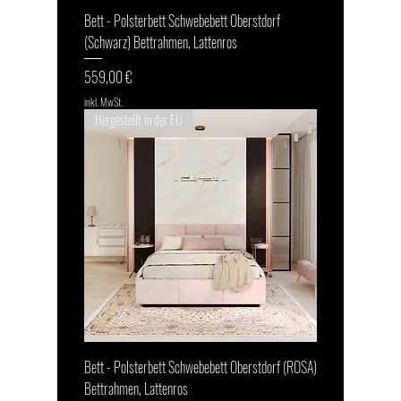
Bett - Polsterbett Schwebebett Oberstdorf
(Schwarz) Bettrahmen, Lattenros
Preis
559,00 €
inkl. MwSt.
Hergestellt in der EU
Bett - Polsterbett Schwebebett Oberstdorf (ROSA)
Bettrahmen, Lattenros