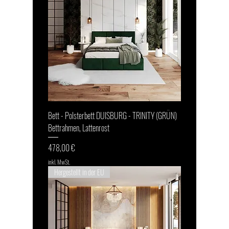
Bett - Polsterbett DUISBURG - TRINITY (GRÜN)
Bettrahmen, Lattenrost
Preis
478,00 €
inkl. MwSt.
Hergestellt in der EU