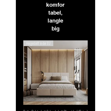
komfor
tabel,
langle
big
Hergestellt in der EU