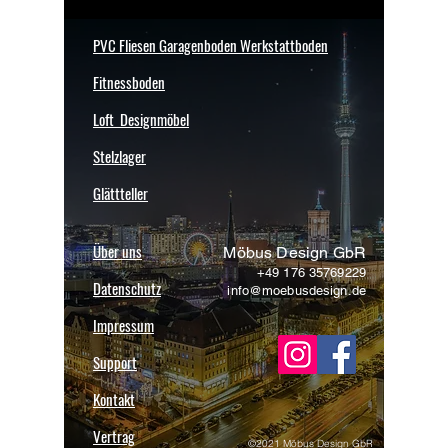
0
0
PVC Fliesen Garagenboden Werkstattboden
€
p
Fitnessboden
r
o
1
Loft Designmöbel
Q
u
Stelzlager
a
d
Glättteller
r
a
t
m
Über uns
Möbus Design GbR
e
t
+49 176 35769229
Datenschutz
e
info@moebusdesign.de
r
Impressum
Support
Kontakt
Vertrag
©2021 Möbus Design GbR