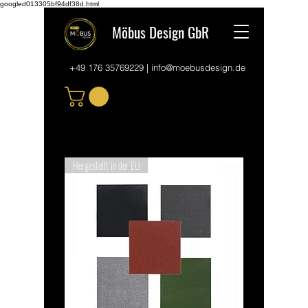
googled013305bf94df38d.html
Möbus Design GbR
+49 176 35769229
|
info@moebusdesign.de
Hergestellt in der EU