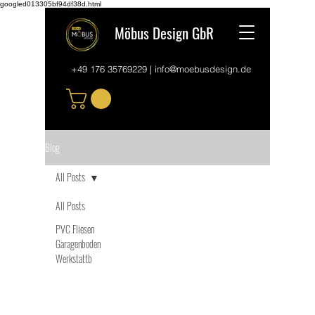
googled013305bf94df38d.html
Möbus Design GbR
+49 176 35769229
|
info@moebusdesign.de
Blog
All Posts
All Posts
PVC Fliesen
Garagenboden
Werkstattb