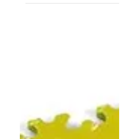
Fortelock Industry 2020: Der ultimative
Bodenbelag für industrielle Anwendungen
Der Fortelock Industry 2020 Bodenbelag setzt neue Maßstäbe in
Sachen Langlebigkeit und Funktionalität für industrielle
Umgebungen....