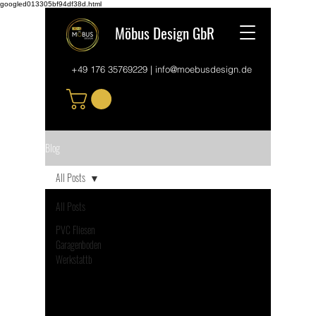
googled013305bf94df38d.html
Möbus Design GbR
+49 176 35769229
|
info@moebusdesign.de
Blog
All Posts
All Posts
PVC Fliesen
Garagenboden
Werkstattb