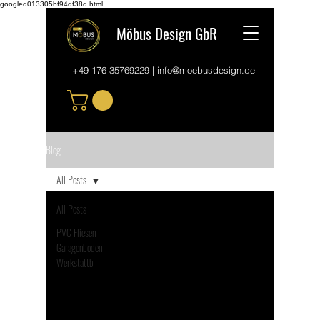
googled013305bf94df38d.html
Möbus Design GbR
+49 176 35769229
|
info@moebusdesign.de
Blog
All Posts
All Posts
PVC Fliesen
Garagenboden
Werkstattb