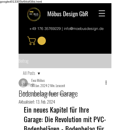
googled013305bf94df38d.html
Möbus Design GbR
+49 176 35769229
|
info@moebusdesign.de
Beitrag
All Posts
Ewa Möbus
All Posts
31. Jan. 2024
2 Min. Lesezeit
Bodenbelag fuer Garage
PVC Fliesen Garagenboden Werkstattb
Aktualisiert:
13. Feb. 2024
Ein neues Kapitel für Ihre 
Garage: Die Revolution mit PVC-
Bodenbelägen - Bodenbelag für 