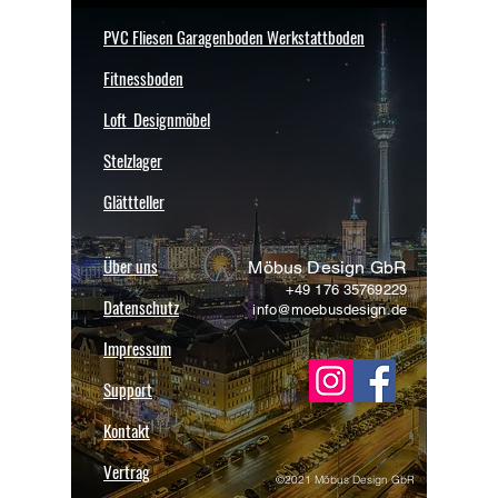
Stadtentwicklung -
Platten Mü
garagenbodenloesungen-in-
PVC Fliesen Garagenboden Werkstattboden
muenchen
Fitnessboden
Loft Designmöbel
Stelzlager
Glättteller
Über uns
Möbus Design GbR
+49 176 35769229
Datenschutz
info@moebusdesign.de
Impressum
Support
Kontakt
Vertrag
©2021 Möbus Design GbR