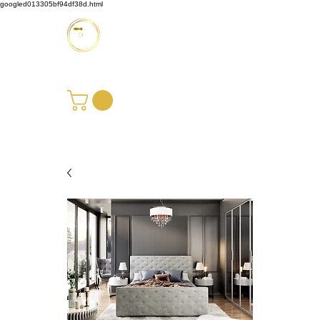
googled013305bf94df38d.html
Möbus Design GbR
+49 176 35769229
|
info@moebusdesign.de