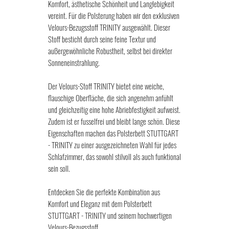
Komfort, ästhetische Schönheit und Langlebigkeit
vereint. Für die Polsterung haben wir den exklusiven
Velours-Bezugsstoff TRINITY ausgewählt. Dieser
Stoff besticht durch seine feine Textur und
außergewöhnliche Robustheit, selbst bei direkter
Sonneneinstrahlung.
Der Velours-Stoff TRINITY bietet eine weiche,
flauschige Oberfläche, die sich angenehm anfühlt
und gleichzeitig eine hohe Abriebfestigkeit aufweist.
Zudem ist er fusselfrei und bleibt lange schön. Diese
Eigenschaften machen das Polsterbett STUTTGART
- TRINITY zu einer ausgezeichneten Wahl für jedes
Schlafzimmer, das sowohl stilvoll als auch funktional
sein soll.
Entdecken Sie die perfekte Kombination aus
Komfort und Eleganz mit dem Polsterbett
STUTTGART - TRINITY und seinem hochwertigen
Velours-Bezugsstoff.