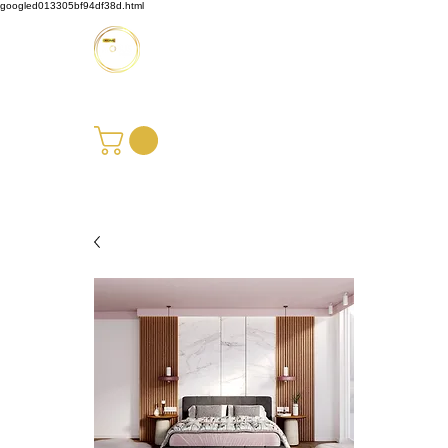
googled013305bf94df38d.html
Möbus Design GbR
+49 176 35769229
|
info@moebusdesign.de