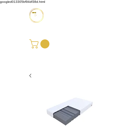
googled013305bf94df38d.html
Möbus Design GbR
+49 176 35769229
|
info@moebusdesign.de