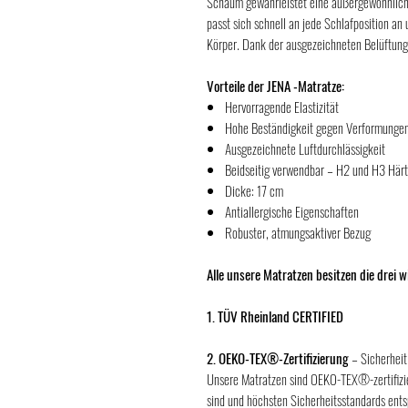
Schaum gewährleistet eine außergewöhnliche
passt sich schnell an jede Schlafposition an
Körper. Dank der ausgezeichneten Belüftung i
Vorteile der JENA -Matratze:
Hervorragende Elastizität
Hohe Beständigkeit gegen Verformunge
Ausgezeichnete Luftdurchlässigkeit
Beidseitig verwendbar – H2 und H3 Här
Dicke: 17 cm
Antiallergische Eigenschaften
Robuster, atmungsaktiver Bezug
Alle unsere Matratzen besitzen die drei 
1. TÜV Rheinland CERTIFIED
2. OEKO-TEX®-Zertifizierung
– Sicherheit
Unsere Matratzen sind OEKO-TEX®-zertifizier
sind und höchsten Sicherheitsstandards ent