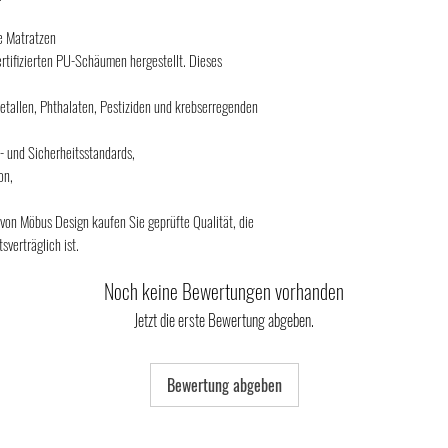
haben, es sei denn, es wur
keinem Fall werden Ihnen 
ie Matratzen
berechnet.
tifizierten PU-Schäumen hergestellt. Dieses
Wir können die Rückzahlun
zurückerhalten haben oder
etallen, Phthalaten, Pestiziden und krebserregenden
Sie die Waren zurückgesan
Zeitpunkt ist.
- und Sicherheitsstandards,
Sie müssen die Waren unver
on,
14 Tagen ab dem Tag, an d
Vertrags informieren, an u
 von Möbus Design kaufen Sie geprüfte Qualität, die
gewahrt, wenn Sie die Ware
verträglich ist.
absenden.
Sie tragen die unmittelba
Noch keine Bewertungen vorhanden
Sie müssen nur für einen 
wenn dieser Wertverlust au
Jetzt die erste Bewertung abgeben.
Eigenschaften und Funktio
Umgang mit ihnen zurückzu
Ausschluss- bzw. Erlösche
Bewertung abgeben
Das Widerrufsrecht besteht
die Lieferung von Waren, di