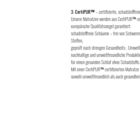
3. CertiPUR™
– zertifizierte, schadstofffre
Unsere Matratzen werden aus CertiPUR™-zer
europäische Qualitätssiegel garantiert:
schadstofffreie Schäume – frei von Schwerm
Stoffen,
geprüft nach strengen Gesundheits-, Umwelt
nachhaltige und umweltfreundliche Produkti
für einen gesunden Schlaf ohne Schadstoffe.
Mit einer CertiPUR™-zertifizierten Matratze
sowohl umweltfreundlich als auch gesundheits