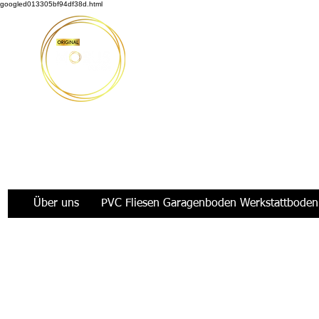
googled013305bf94df38d.html
Möbus Design GbR
|
+49 176 35769229
|
info@moeb
Über uns
PVC Fliesen Garagenboden Werkstattboden