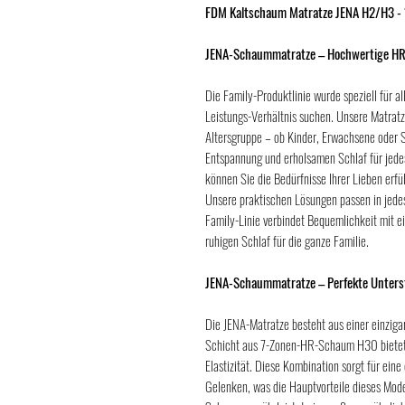
FDM Kaltschaum Matratze JENA H2/H3 -
JENA-Schaummatratze – Hochwertige HR-
Die Family-Produktlinie wurde speziell für a
Leistungs-Verhältnis suchen. Unsere Matratze
Altersgruppe – ob Kinder, Erwachsene oder S
Entspannung und erholsamen Schlaf für jedes
können Sie die Bedürfnisse Ihrer Lieben erf
Unsere praktischen Lösungen passen in jede
Family-Linie verbindet Bequemlichkeit mit ei
ruhigen Schlaf für die ganze Familie.
JENA-Schaummatratze – Perfekte Unters
Die JENA-Matratze besteht aus einer einzig
Schicht aus 7-Zonen-HR-Schaum H30 bietet 
Elastizität. Diese Kombination sorgt für ein
Gelenken, was die Hauptvorteile dieses Mod