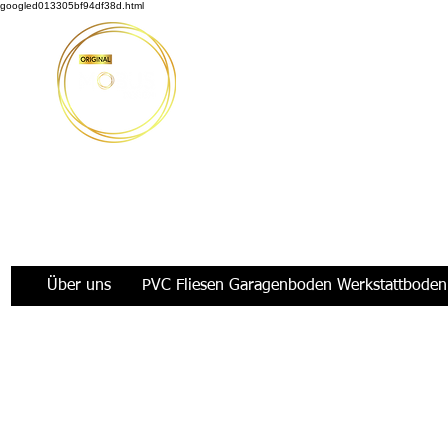
googled013305bf94df38d.html
Möbus Design GbR
|
+49 176 35769229
|
info@moeb
Über uns
PVC Fliesen Garagenboden Werkstattboden