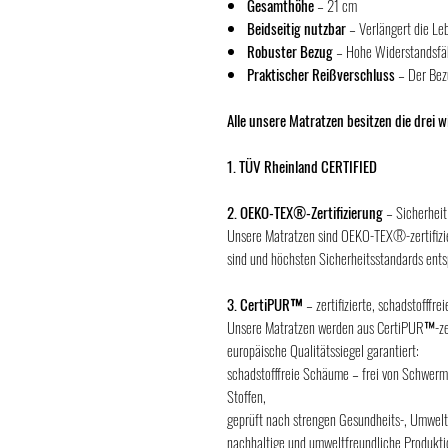
Gesamthöhe
– 21 cm
Beidseitig nutzbar
– Verlängert die Le
Robuster Bezug
– Hohe Widerstandsfä
Praktischer Reißverschluss
– Der Bezu
Alle unsere Matratzen besitzen die drei 
1. TÜV Rheinland CERTIFIED
2. OEKO-TEX®-Zertifizierung
– Sicherheit
Unsere Matratzen sind OEKO-TEX®-zertifizier
sind und höchsten Sicherheitsstandards ent
3. CertiPUR™
– zertifizierte, schadstofffre
Unsere Matratzen werden aus CertiPUR™-zer
europäische Qualitätssiegel garantiert:
schadstofffreie Schäume – frei von Schwerm
Stoffen,
geprüft nach strengen Gesundheits-, Umwelt
nachhaltige und umweltfreundliche Produkti