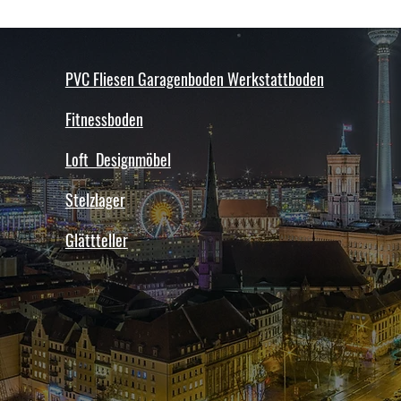
Ausführliche Information
Imprägnierung finden Sie
FIXIEREN ODER VERKLEB
Dokumentation des Boden
DIREKETS SONNENLICHT
selbstverständlich auch 
Die Fliesen sind an jene St
PVC Fliesen Garagenboden Werkstattboden
Verfügung.
ausgesetzt
sind. Dabei handelt es sic
Fitnessboden
nach Süden orientierte Bere
direktem Sonnenlicht
Loft Designmöbel
ausgesetzt werden, konnen 
als der Rest des Bodens a
Stelzlager
HINWEIS:
Fliesen aus wiederverwerte
Glättteller
ausdehnen
als Fliesen aus primären Ro
Invisible und
XL können aufgrund ihrer S
Industry
sein, und müssen daher an 
Fliesen
erhitzt werden können.