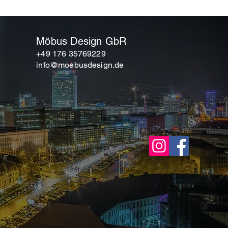
en zur Reinigung, Pflege und
 in der jeweiligen technischen
EN?
belags. Bei Fragen stehen wir Ihnen
gerne telefonisch beratend zur
ellen zu verkleben, die direktem Sonnenlicht
Möbus Design GbR
+49 176 35769229
h vor allem um Raume mit vielen Fenster,
info@moebusdesign.de
iche, Lichtkuppen u.A. . Fliesen die
sich sehr einfach erhitzen und schneller
usdehnen
ten Materialien können sich stärker
hstoffen. Lackierte Fliesen Fortelock
tärke dehnbarer als Fliesen Fortelock
Stellen verklebt werden, an denen die