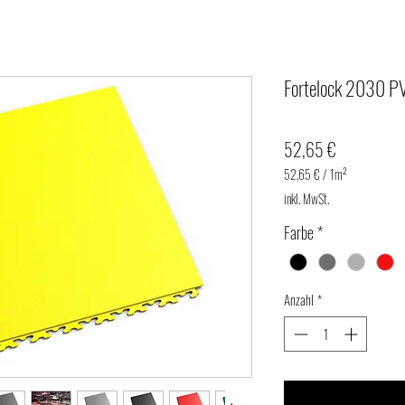
Fortelock 2030 PV
Preis
52,65 €
52,65 €
/
1m²
52,65 €
inkl. MwSt.
pro
1
Farbe
*
Quadratmeter
Anzahl
*