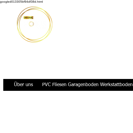
googled013305bf94df38d.html
Möbus Design GbR
|
+49 176 35769229
|
info@moeb
Über uns
PVC Fliesen Garagenboden Werkstattboden