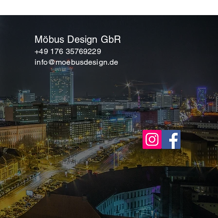
engen bieten wir
en zur Reinigung, Pflege und
 in der jeweiligen technischen
belags. Bei Fragen stehen wir Ihnen
Möbus Design GbR
EN?
gerne telefonisch beratend zur
+49 176 35769229
ellen zu verkleben, die direktem Sonnenlicht
info@moebusdesign.de
h vor allem um Raume mit vielen Fenstern,
iche, Lichtkuppen u.A. . Fliesen die
sich sehr einfach erhitzen und schneller
usdehnen
ten Materialien können sich stärker
hstoffen. Lackierte Fliesen Fortelock
tärke dehnbarer als Fliesen Fortelock
Stellen verklebt werden, an denen die