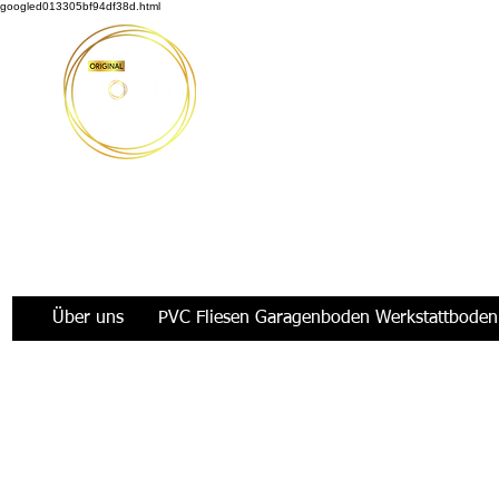
googled013305bf94df38d.html
Möbus Design GbR
|
+49 176 35769229
|
info@moeb
Über uns
PVC Fliesen Garagenboden Werkstattboden