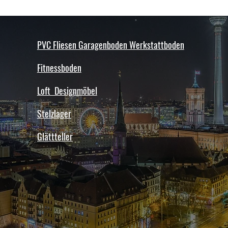
unauffälligen Stelle.
Bei Bestellung in großen M
Ausführliche Information
gerne einen Rabatt an.
Imprägnierung finden Sie
Dokumentation des Boden
FIXIEREN ODER VERKLEB
PVC Fliesen Garagenboden Werkstattboden
selbstverständlich auch 
DIREKETS SONNENLICHT
Verfügung.
Die Fliesen sind an jene St
Fitnessboden
ausgesetzt
sind. Dabei handelt es sic
Loft Designmöbel
nach Suden orientierte Bere
direktem Sonnenlicht
Stelzlager
ausgesetzt werden, konnen 
als der Rest des Bodens a
Glättteller
HINWEIS:
Fliesen aus wiederverwerte
ausdehnen
als Fliesen aus primären Ro
Invisible und
XL können aufgrund ihrer S
Industry
sein, und müssen daher an 