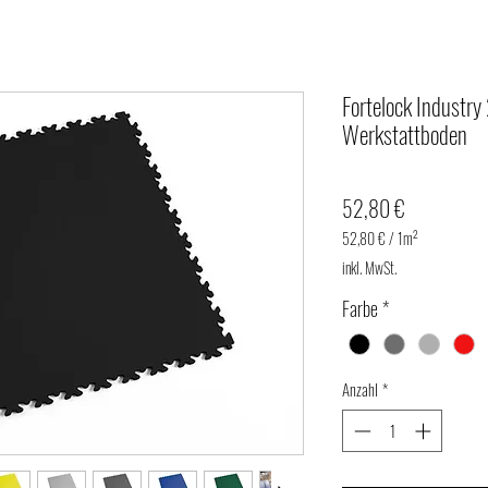
Fortelock Industry
Werkstattboden
Preis
52,80 €
52,80 €
/
1m²
52,80 €
inkl. MwSt.
pro
1
Farbe
*
Quadratmeter
Anzahl
*