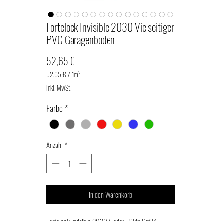
Fortelock Invisible 2030 Vielseitiger
PVC Garagenboden
Preis
52,65 €
52,65 €
/
1m²
52,65 €
inkl. MwSt.
pro
1
Farbe
*
Quadratmeter
Anzahl
*
In den Warenkorb
Fortelock Invisible 2030 (Leder - Skin Optik)