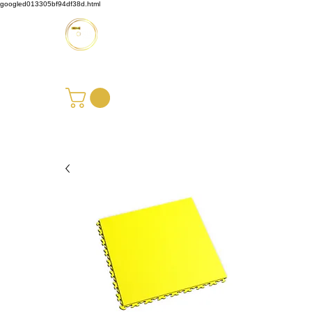
googled013305bf94df38d.html
Möbus Design GbR
+49 176 35769229
|
info@moebusdesign.de