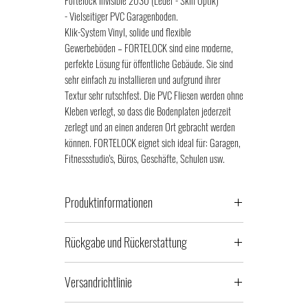
- Vielseitiger PVC Garagenboden.
Klik-System Vinyl, solide und flexible
Gewerbeböden – FORTELOCK sind eine moderne,
perfekte Lösung für öffentliche Gebäude. Sie sind
sehr einfach zu installieren und aufgrund ihrer
Textur sehr rutschfest. Die PVC Fliesen werden ohne
Kleben verlegt, so dass die Bodenplaten jederzeit
zerlegt und an einen anderen Ort gebracht werden
können. FORTELOCK eignet sich ideal für:
Garagen,
Fitnessstudio's, Büros, Geschäfte, Schulen usw.
Produktinformationen
Bitte beachten Sie die Produktinformationen und
Rückgabe und Rückerstattung
das technische Parameter - oder kontaktieren Sie
uns direkt wegen Auswahl der Fliesen.
Es kann farbliche Abweichungen zur Abbildung oder
Der Preisvorschlag gilt für 1m2. Die Fotos der
Versandrichtlinie
in der Maserung geben, das ist kein
Fliesen sind nur ein Beispiel, sowie Fotos von
Reklamationsgrund.
anderen Umsetzungen.