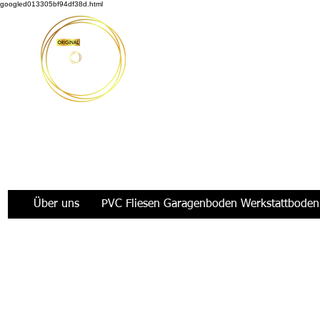
googled013305bf94df38d.html
Möbus Design GbR
|
+49 176 35769229
|
info@moeb
Über uns
PVC Fliesen Garagenboden Werkstattboden