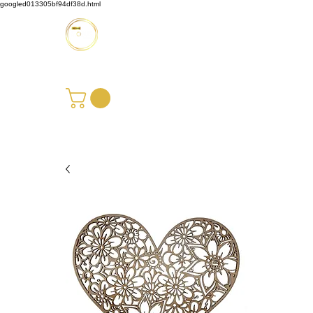
googled013305bf94df38d.html
Möbus Design GbR
+49 176 35769229
|
info@moebusdesign.de