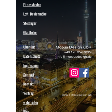
Zahlungsanweisung).
Fitnessboden
der Verbraucher keinen Versendungsnachweis
Die Lieferzeit bei Sonderanfertigungen sprechen wir
erbracht hat, kann der Verkäufer mit der
Loft Designmöbel
individuell mit Ihnen ab.
Rückzahlung warten.
Die Versandkosten trägt der Käufer
.
Stelzlager
Glättteller
Über uns
Möbus Design GbR
+49 176 35769229
Datenschutz
info@moebusdesign.de
Impressum
Support
Kontakt
Vertrag
©2021 Möbus Design GbR
widerrufen
Blog