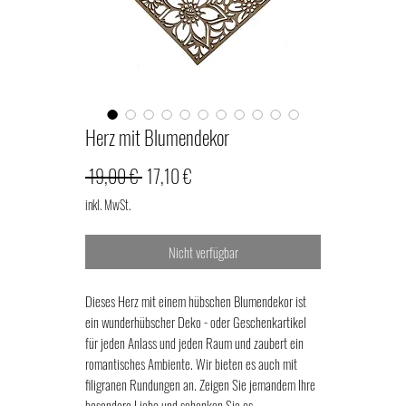
Herz mit Blumendekor
Standardpreis
Sale-
 19,00 € 
17,10 €
Preis
inkl. MwSt.
Nicht verfügbar
Dieses Herz mit einem hübschen Blumendekor ist
ein wunderhübscher Deko - oder Geschenkartikel
für jeden Anlass und jeden Raum und zaubert ein
romantisches Ambiente. Wir bieten es auch mit
filigranen Rundungen an. Zeigen Sie jemandem Ihre
besondere Liebe und schenken Sie es.