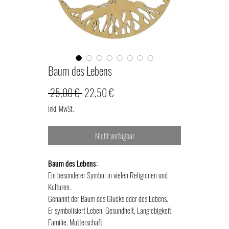
Baum des Lebens
Standardpreis
Sale-
 25,00 € 
22,50 €
Preis
inkl. MwSt.
Nicht verfügbar
Baum des Lebens:
Ein besonderer Symbol in vielen Religionen und
Kulturen.
Genannt der Baum des Glücks oder des Lebens.
Er symbolisiert Leben, Gesundheit, Langlebigkeit,
Familie, Mutterschaft,