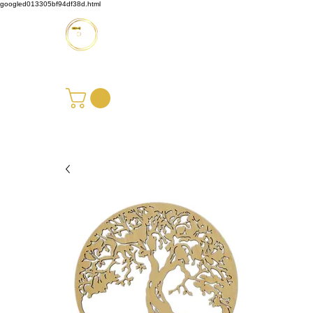
googled013305bf94df38d.html
Möbus Design GbR
+49 176 35769229
|
info@moebusdesign.de