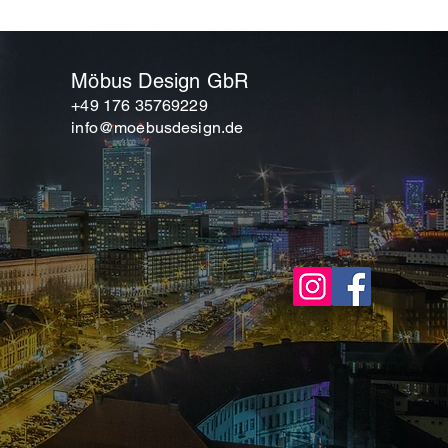
en zur Reinigung, Pflege und
 in der jeweiligen technischen
belags. Bei Fragen stehen wir Ihnen
Möbus Design GbR
gerne telefonisch beratend zur
+49 176 35769229
info@moebusdesign.de