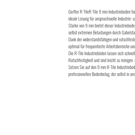
Gerflor R-TileR-Tile 9 mm Industrieboden für
ideale Lösung für anspruchsvolle Industrie-
Stärke von 9 mm bietet dieser Industriebode
selbst extremen Belastungen durch Gabelsta
Dank der widerstandsfähigen und rutschfeste
optimal für frequentierte Arbeitsbereiche und
Die R-Tile Industrieböden lassen sich schnel
Rutschfestigkeit und sind leicht zu reinigen 
Setzen Sie auf den 9 mm R-Tile Industriebod
professionellen Bodenbelag, der selbst in a