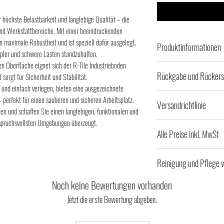
 höchste Belastbarkeit und langlebige Qualität – die
 und Werkstattbereiche. Mit einer beeindruckenden
n maximale Robustheit und ist speziell dafür ausgelegt,
Produktinformationen
pler und schwere Lasten standzuhalten.
n Oberfläche eignet sich der R-Tile Industrieboden
R-Tile - 9mm - 100% PVC -
Rückgabe und Rückers
 sorgt für Sicherheit und Stabilität.
l und einfach verlegen, bieten eine ausgezeichnete
1 Fliese:
Es kann farbliche Abweich
– perfekt für einen sauberen und sicheren Arbeitsplatz.
Größe: 50,8 x 50,8 c
Versandrichtlinie
geben, das ist kein Reklam
Dicke: 9 mm;
en und schaffen Sie einen langlebigen, funktionalen und
Es kann geringe farbliche 
Gewicht: 3,3 kg;
nspruchsvollsten Umgebungen überzeugt.
Die Ware wird von uns tran
Artikel aus Vinyl hergestel
Alle Preise inkl. MwSt
Menge pro 1m2 (4 Stüc
übergeben. Wir bitten Sie 
Wenn Sie einen falschen, b
Muster: Leder-Optik
Bei Beschädigungen wenden
haben, wenden Sie sich bit
1 Auffahrrampen:
Lieferfristen: Soweit im je
Rücksendung trägt in der R
Reinigung und Pflege 
Größe: 50,8 x 6,2 cm,
angegeben ist, erfolgt die
Die Rückzahlung des Gelde
Menge pro 1 lfm (2 Stü
innerhalb von 21 Tagen, be
Noch keine Bewertungen vorhanden
Reinigung und Pflege vo
Tagen ab der Widerrufserk
nach Vertragsschluss (bei
Eine regelmäßige Reinigun
Ware beim Verkäufer nicht
Jetzt die erste Bewertung abgeben.
PVC-Fliesen – Ihre vielse
Zeitpunkt Ihrer Zahlungsan
Bodenbelags erheblich und 
keinen Versendungsnachwei
pflegeleichte Böden
Die Lieferzeit bei Sonderan
Erscheinungsbild bei. Für 
Rückzahlung warten.
Wir bieten PVC-Fliesen in 
Ihnen ab.