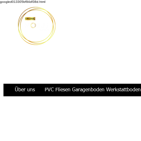
googled013305bf94df38d.html
Möbus Design GbR
|
+49 176 35769229
|
info@moeb
Über uns
PVC Fliesen Garagenboden Werkstattboden