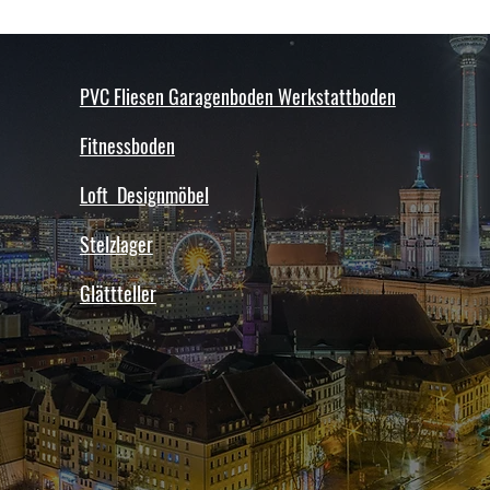
unauffälligen Stelle.
Ausführliche Information
Imprägnierung finden Sie
Dokumentation des Boden
PVC Fliesen Garagenboden Werkstattboden
selbstverständlich auch 
Verfügung.
Fitnessboden
Loft Designmöbel
Stelzlager
Glättteller