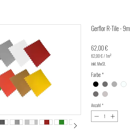
Gerflor R-Tile - 9
Preis
62,00 €
62,00 €
/
1m²
62,00 €
inkl. MwSt.
pro
1
Farbe
*
Quadratmeter
Anzahl
*