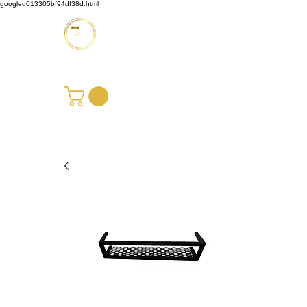
googled013305bf94df38d.html
Möbus Design GbR
+49 176 35769229
|
info@moebusdesign.de